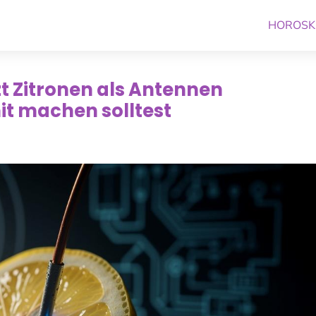
HOROSK
t Zitronen als Antennen
t machen solltest