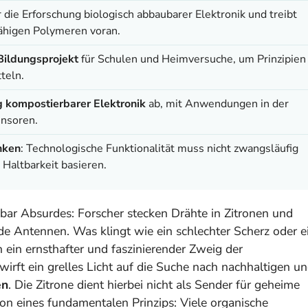
 die Erforschung biologisch abbaubarer Elektronik und treibt
fähigen Polymeren voran.
Bildungsprojekt
für Schulen und Heimversuche, um Prinzipien
teln.
g kompostierbarer Elektronik
ab, mit Anwendungen in der
ensoren.
nken
: Technologische Funktionalität muss nicht zwangsläufig
Haltbarkeit basieren.
bar Absurdes: Forscher stecken Drähte in Zitronen und
de Antennen. Was klingt wie ein schlechter Scherz oder e
h ein ernsthafter und faszinierender Zweig der
irft ein grelles Licht auf die Suche nach nachhaltigen u
en
. Die Zitrone dient hierbei nicht als Sender für geheime
on eines fundamentalen Prinzips: Viele organische