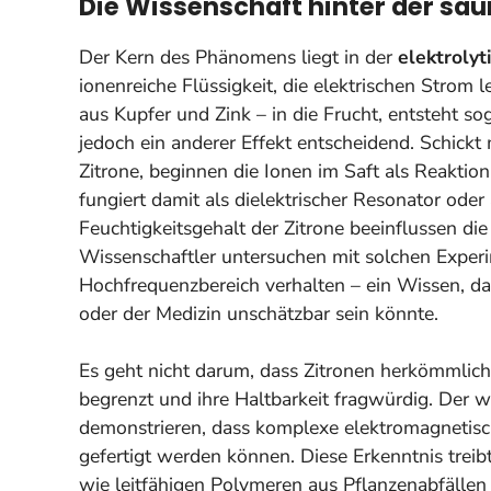
Die Wissenschaft hinter der sa
Der Kern des Phänomens liegt in der
elektrolyt
ionenreiche Flüssigkeit, die elektrischen Strom l
aus Kupfer und Zink – in die Frucht, entsteht so
jedoch ein anderer Effekt entscheidend. Schickt
Zitrone, beginnen die Ionen im Saft als Reaktio
fungiert damit als
dielektrischer Resonator
oder 
Feuchtigkeitsgehalt der Zitrone beeinflussen d
Wissenschaftler untersuchen mit solchen Experim
Hochfrequenzbereich verhalten – ein Wissen, da
oder der Medizin unschätzbar sein könnte.
Es geht nicht darum, dass Zitronen herkömmlich
begrenzt und ihre Haltbarkeit fragwürdig. Der w
demonstrieren, dass komplexe elektromagnetis
gefertigt werden können. Diese Erkenntnis treib
wie leitfähigen Polymeren aus Pflanzenabfällen 