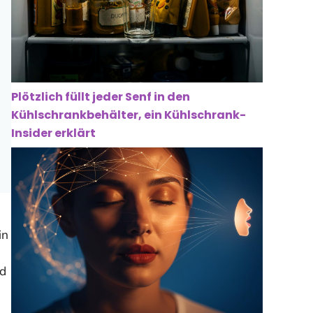
Plötzlich füllt jeder Senf in den
Kühlschrankbehälter, ein Kühlschrank-
Insider erklärt
in
nd