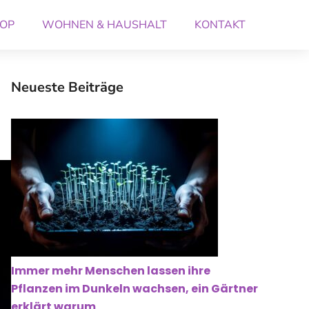
OP
WOHNEN & HAUSHALT
KONTAKT
Neueste Beiträge
Immer mehr Menschen lassen ihre
Pflanzen im Dunkeln wachsen, ein Gärtner
erklärt warum