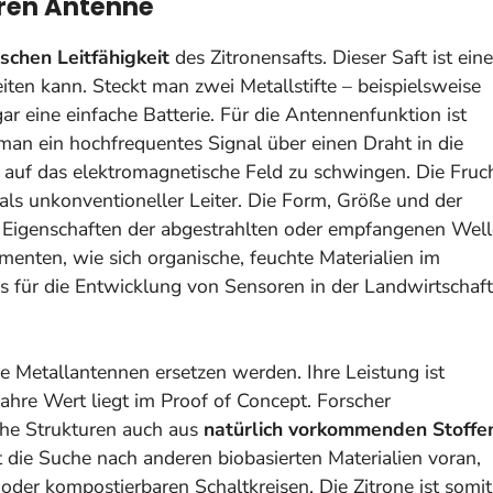
uren Antenne
ischen Leitfähigkeit
des Zitronensafts. Dieser Saft ist eine
eiten kann. Steckt man zwei Metallstifte – beispielsweise
gar eine einfache Batterie. Für die Antennenfunktion ist
 man ein hochfrequentes Signal über einen Draht in die
n auf das elektromagnetische Feld zu schwingen. Die Fruc
als unkonventioneller Leiter. Die Form, Größe und der
ie Eigenschaften der abgestrahlten oder empfangenen Well
enten, wie sich organische, feuchte Materialien im
s für die Entwicklung von Sensoren in der Landwirtschaft
e Metallantennen ersetzen werden. Ihre Leistung ist
ahre Wert liegt im Proof of Concept. Forscher
che Strukturen auch aus
natürlich vorkommenden Stoffe
t die Suche nach anderen biobasierten Materialien voran,
oder kompostierbaren Schaltkreisen. Die Zitrone ist somit