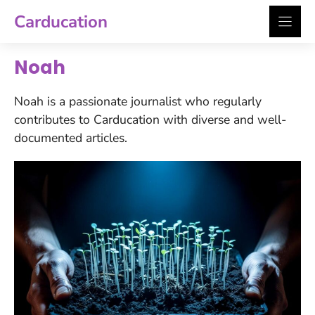
Zum
Carducation
Inhalt
springen
Noah
Noah is a passionate journalist who regularly
contributes to Carducation with diverse and well-
documented articles.